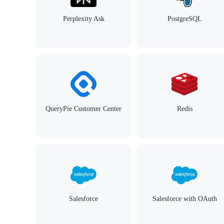
Perplexity Ask
PostgreSQL
QueryPie Customer Center
Redis
Salesforce
Salesforce with OAuth