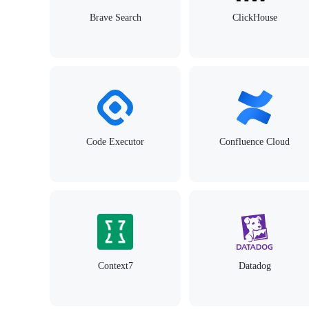
Brave Search
ClickHouse
Code Executor
Confluence Cloud
Context7
Datadog