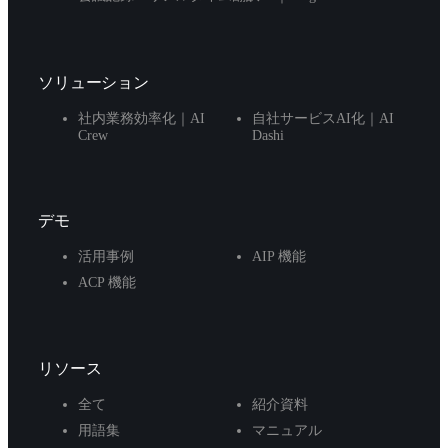
ソリューション
社内業務効率化｜AI
自社サービスAI化｜AI
Crew
Dashi
デモ
活用事例
AIP 機能
ACP 機能
リソース
全て
紹介資料
用語集
マニュアル