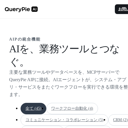
お問
AIPの統合機能
AIを、業務ツールとつな
ぐ。
主要な業務ツールやデータベースを、MCPサーバーで
QueryPie AIPに接続。AIエージェントが、システム・アプ
リ・サービスをまたぐワークフローを実行できる環境を整
ます。
全て (
45
)
ワークフロー自動化
(
4
)
コミュニケーション・コラボレーション
(
5
)
CRM
(
2
)