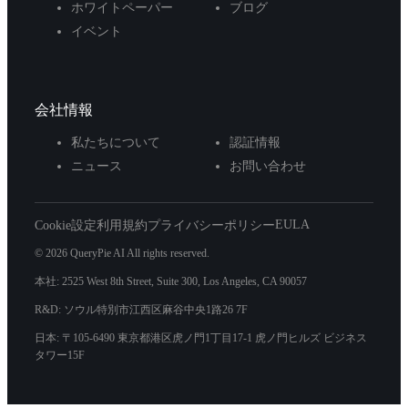
ホワイトペーパー
ブログ
イベント
会社情報
私たちについて
認証情報
ニュース
お問い合わせ
EULA
Cookie設定
利用規約
プライバシーポリシー
© 2026 QueryPie AI All rights reserved.
本社: 2525 West 8th Street, Suite 300, Los Angeles, CA 90057
R&D: ソウル特別市江西区麻谷中央1路26 7F
日本: 〒105-6490 東京都港区虎ノ門1丁目17-1 虎ノ門ヒルズ ビジネス
タワー15F