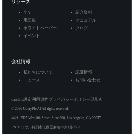
リソース
全て
紹介資料
用語集
マニュアル
ホワイトペーパー
ブログ
イベント
会社情報
私たちについて
認証情報
ニュース
お問い合わせ
EULA
Cookie設定
利用規約
プライバシーポリシー
© 2026 QueryPie AI All rights reserved.
本社: 2525 West 8th Street, Suite 300, Los Angeles, CA 90057
R&D: ソウル特別市江西区麻谷中央1路26 7F