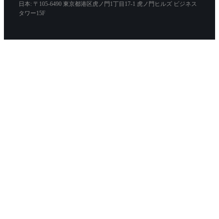
日本: 〒105-6490 東京都港区虎ノ門1丁目17-1 虎ノ門ヒルズ ビジネス
タワー15F