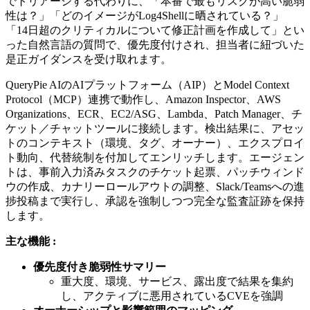
でトリアージする代わりに、「本番で最もリスクが高い脆弱
性は？」「どのイメージがLog4Shellに晒されている？」
「14日超のクリティカルについて修正計画を作成して」とい
った自然言語の質問で、優先度付けされ、担当者に紐づいた
是正ガイダンスを受け取れます。
QueryPie AIのAIプラットフォーム（AIP）とModel Context
Protocol（MCP）連携で動作し、Amazon Inspector、AWS
Organizations、ECR、EC2/ASG、Lambda、Patch Manager、チ
ケット／チャットツールに接続します。検出結果に、アセッ
トのコンテキスト（環境、タグ、オーナー）、エクスプロイ
ト動向、代替統制を付加してエンリッチします。エージェン
トは、事前入力済みタスクのチケット起票、パッチウィンド
ウの作成、カナリーロールアウトの調整、Slack/Teamsへの進
捗投稿まで実行し、承認を強制しつつ完全な監査証跡を保持
します。
主な機能 :
優先度付き脆弱性サマリー
重大度、環境、サービス、露出度で結果を集約
し、アクティブに悪用されているCVEを強調