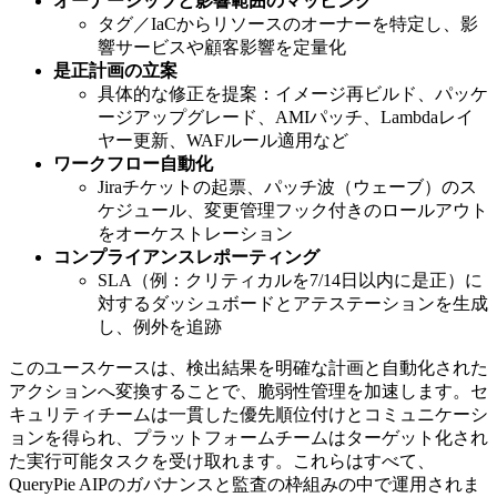
オーナーシップと影響範囲のマッピング
タグ／IaCからリソースのオーナーを特定し、影
響サービスや顧客影響を定量化
是正計画の立案
具体的な修正を提案：イメージ再ビルド、パッケ
ージアップグレード、AMIパッチ、Lambdaレイ
ヤー更新、WAFルール適用など
ワークフロー自動化
Jiraチケットの起票、パッチ波（ウェーブ）のス
ケジュール、変更管理フック付きのロールアウト
をオーケストレーション
コンプライアンスレポーティング
SLA（例：クリティカルを7/14日以内に是正）に
対するダッシュボードとアテステーションを生成
し、例外を追跡
このユースケースは、検出結果を明確な計画と自動化された
アクションへ変換することで、脆弱性管理を加速します。セ
キュリティチームは一貫した優先順位付けとコミュニケーシ
ョンを得られ、プラットフォームチームはターゲット化され
た実行可能タスクを受け取れます。これらはすべて、
QueryPie AIPのガバナンスと監査の枠組みの中で運用されま