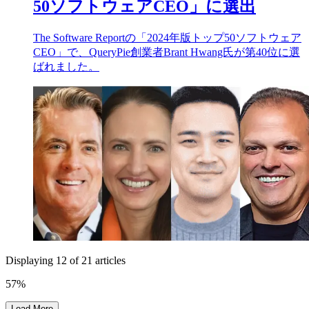
50ソフトウェアCEO」に選出
The Software Reportの「2024年版トップ50ソフトウェア
CEO」で、QueryPie創業者Brant Hwang氏が第40位に選
ばれました。
Displaying
12
of
21
articles
57
%
Load More