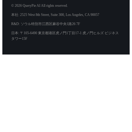
© 2026 QueryPie AI All rights reserved.
本社: 2525 West 8th Street, Suite 300, Los Angeles, CA 90057
R&D: ソウル特別市江西区麻谷中央1路26 7F
日本: 〒105-6490 東京都港区虎ノ門1丁目17-1 虎ノ門ヒルズ ビジネス
タワー15F