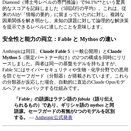
Diamond（博士号レベルの専門推論）で94.1%**という驚異
的なスコアを記録しました（5回試行の平均）。これは、従
来のAIが「情報の要約」に留まっていたのに対し、複雑な
因果関係を解き明かし、未知の課題に対して論理的な解決策
を提示できるレベルに達したことを意味します。
安全性と能力の両立：Fable と Mythos の違い
Anthropicは同日、
Claude Fable 5
（一般公開用）と
Claude
Mythos 5
（限定パートナー向け）の2つの構成を同時にリリ
ースしました。両者は同一の基盤モデルを持ちますが、
Fable 5にはサイバーセキュリティや生物・化学分野での悪用
を防ぐセーフガード（分類器）が搭載されています。これら
の分類器が反応した場合、自動的に直近のClaude Opusモデ
ルへフォールバックする仕組みです。
「Fable」の語源はラテン語の
fabula
（語り伝え
られるもの）であり、ギリシャ語の
mythos
と同
語源。セーフガードの有無が2つのモデルを区別
する。
—
Anthropic公式発表