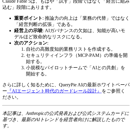
Claude Fable 5は、もはや「試す」段階ではなく「経営に組み
込む」段階にあります。
重要ポイント
: 推論力の向上は「業務の代替」ではなく
「経営判断の拡張」である。
経営上の示唆
: AIガバナンスの欠如は、知能が高いモ
デルほど致命的なリスクになる。
次のアクション
:
自社の高難度知的業務リストを作成する。
セキュリティインフラ（MCP-PAM）の準備を開
始する。
小規模なパイロットチームで「AIとの共創」を
開始する。
さらに詳しく知るために、QueryPie AIの最新ホワイトペーパ
ー
『AIエージェント時代のガードレール設計』
をご参照く
ださい。
本記事は、Anthropicの公式発表および公式システムカードに
基づき、最新のAIトレンドを経営者向けに解説したもので
す。