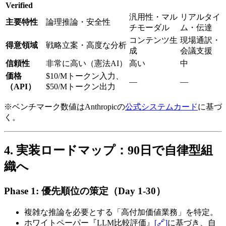
Verified
汎用性・マル
リアルタイ
主要特性
論理推論・安全性
チモーダル
ム・伝達
コンテンツ生
現場通訳・
得意領域
戦略立案・高度な分析
成
会議支援
信頼性
非常に高い（憲法AI）
高い
中
価格
$10/Mトークン入力、
—
—
（API）
$50/Mトークン出力
※ベンチマーク数値はAnthropicの
公式システムカード
に基づ
く。
4. 実装ロードマップ：90日で自律型組
織へ
Phase 1: 優先順位の策定（Day 1-30）
複雑な推論を必要とする「高付加価値業務」を特定。
ホワイトペーパー『LLM比較評価』
[🔗]
に基づき、自