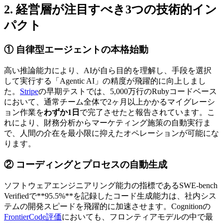
2. 経営層が注目すべき3つの技術的イン
パクト
① 自律型エージェントの本格始動
高い推論能力により、AIが自ら目的を理解し、手段を選択
して実行する「Agentic AI」の精度が飛躍的に向上しまし
た。
Stripe
の早期テストでは、5,000万行のRubyコードベース
において、通常チーム全体で2ヶ月以上かかるマイグレーシ
ョン作業を
わずか1日
で完了させたと報告されています。こ
れにより、財務分析からマーケティング施策の自動実行ま
で、人間の介在を最小限に抑えたオペレーションが可能にな
ります。
② コーディングとプロセスの自動生成
ソフトウェアエンジニアリング能力の指標であるSWE-bench
Verifiedで**95.5%**を記録したコード生成能力は、社内シス
テムの開発スピードを飛躍的に加速させます。Cognitionの
FrontierCode評価
においても、フロンティアモデルの中で最