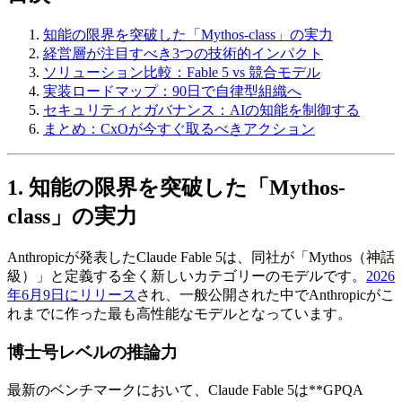
知能の限界を突破した「Mythos-class」の実力
経営層が注目すべき3つの技術的インパクト
ソリューション比較：Fable 5 vs 競合モデル
実装ロードマップ：90日で自律型組織へ
セキュリティとガバナンス：AIの知能を制御する
まとめ：CxOが今すぐ取るべきアクション
1. 知能の限界を突破した「Mythos-
class」の実力
Anthropicが発表したClaude Fable 5は、同社が「Mythos（神話
級）」と定義する全く新しいカテゴリーのモデルです。
2026
年6月9日にリリース
され、一般公開された中でAnthropicがこ
れまでに作った最も高性能なモデルとなっています。
博士号レベルの推論力
最新のベンチマークにおいて、Claude Fable 5は**GPQA