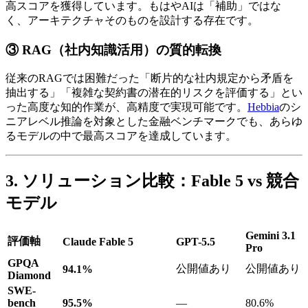
高スコアを獲得しています。もはやAIは「補助」ではな
く、アーキテクチャそのものを設計する存在です。
③ RAG（社内知識活用）の質的転換
従来のRAGでは困難だった「断片的な社内規定から矛盾を
抽出する」「複雑な契約書の潜在的リスクを評価する」とい
った高度な知的作業が、高精度で実現可能です。
Hebbia
のシ
ニアレベル推論を対象とした金融ベンチマークでも、あらゆ
るモデルの中で最高スコアを達成しています。
3. ソリューション比較：Fable 5 vs 競合
モデル
Gemini 3.1
評価軸
Claude Fable 5
GPT-5.5
Pro
GPQA
公開値あり
公開値あり
94.1%
Diamond
SWE-
bench
95.5%
—
80.6%