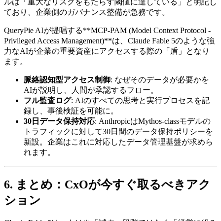
ルは「重大なリスクをもたらす閾値に達している」と明記し
ており、企業側のガバナンス整備が急務です。
QueryPie AIが提唱する**MCP-PAM (Model Context Protocol -
Privileged Access Management)**は、Claude Fable 5のような強
力なAIが企業の重要資産にアクセスする際の「盾」となり
ます。
脈絡認知型アクセス制御
: なぜそのデータが必要かを
AIが説明し、人間が承認するフロー。
フル監査ログ
: AIのすべての思考と実行プロセスを記
録し、事後検証を可能に。
30日データ保持対応
: AnthropicはMythos-classモデルの
トラフィックに対して30日間のデータ保持ポリシーを
新設。企業はこれに対応したデータ管理基盤が求めら
れます。
6. まとめ：CxOが今すぐ取るべきアク
ション