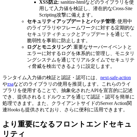
XSS防止
: sanitize-htmlなどのライブラリを使
用して入力値を検証し、潜在的なCross-Site
Scripting攻撃に備えます。
セキュリティアップデートとパッチ管理
: 使用中
のライブラリやフレームワークに対する定期的な
セキュリティチェックとアップデートを通じて、
脆弱性を事前に防止します。
ログとモニタリング
: 重要なサーバーイベントと
エラーに対するログを体系的に管理し、モニタリ
ングシステムを通じてリアルタイムでセキュリテ
ィ脅威を検出できるように設定します。
ランタイム入力値の検証と認証・認可には、
next-safe-action
や
zsa
などのライブラリの使用を推奨します。これらのライ
ブラリを使用することで、抽象化されたAPIを宣言的に記述
でき、提供されるミドルウェアを通じて認証・認可を簡単に
処理できます。また、クライアントサイドのServer Action関
連Hooksも提供されており、さらに便利に活用できます。
より重要になるフロントエンドセキュ
リティ