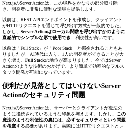
Next.jsのServer Actionは、この境界をかなりの部分取り除
き、開発者に非常に便利な環境を提供します。
以前は、REST APIエンドポイントを作成し、クライアント
がHTTPリクエストを通じて呼び出す方式が一般的でした。
しかし、
Server Actionはローカル関数を呼び出すかのように
直感的でシンプルな形で使用でき
、利便性が高いです。
以前は「Full Stack」が「Poor Stack」と揶揄されることもあ
りましたが、AI時代に入り、1人の開発者ができることが大
きく増え、
Full Stack
の地位が高まりました。今ではServer
Actionのような技術のおかげで、より簡単で効率的なフルス
タック開発が可能になっています。
便利だが見落としてはいけないServer
Actionのセキュリティ問題
Next.jsのServer Actionは、サーバーとクライアントが魔法の
ように接続されているような印象を与えます。しかし、
この
魔法のような利便性の裏には、必ずセキュリティという問題
を考慮
する必要があります。実際にはHTTPリクエストとレ