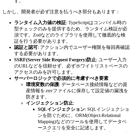
す。
しかし、開発者が必ず注意を払うべき部分もあります：
ランタイム入力値の検証
: TypeScriptはコンパイル時の
型チェックのみを提供するため、ランタイム検証が必
須です。Zodなどのライブラリを使用して徹底的な検
証を行う必要があります。
認証と認可
: アクション内でユーザー権限を毎回再確認
する必要があります。
SSRF(Server Side Request Forgery)防止
: ユーザー入力
のURLなどを信頼せず、必ずホワイトリストベースの
アクセスのみを許可します。
サーバーロジックで必須的に考慮すべき要素
環境変数の保護
: データベース接続情報などの資
産情報を.envファイルに保存して設定値の漏洩を
防ぎます。
インジェクション防止
:
SQLインジェクション
: SQLインジェクショ
ンを防ぐために、ORM(Object-Relational
Mapping)などのツールを使用してデータベ
ースクエリを安全に記述します。