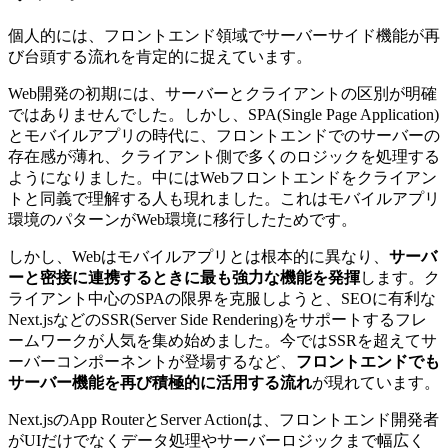
個人的には、フロントエンド領域でサーバーサイド機能が再
び台頭する流れを肯定的に捉えています。
Web開発の初期には、サーバーとクライアントの区別が明確
ではありませんでした。しかし、SPA(Single Page Application)
とモバイルアプリの時代に、フロントエンドでのサーバーの
存在感が薄れ、クライアント側で多くのロジックを処理する
ようになりました。中にはWebフロントエンドをクライアン
トと同義で理解する人も現れました。これはモバイルアプリ
環境のパターンがWeb環境に移行したためです。
しかし、Webはモバイルアプリとは根本的に異なり、
サーバ
ーと密接に連携するときに最も強力な機能を発揮
します。ク
ライアント中心のSPAの限界を克服しようと、SEOに有利な
Next.jsなどのSSR(Server Side Rendering)をサポートするフレ
ームワークが人気を集め始めました。今ではSSRを超えてサ
ーバーコンポーネントが登場するなど、
フロントエンドでも
サーバー機能を再び積極的に活用する流れ
が現れています。
Next.jsのApp RouterとServer Actionは、フロントエンド開発者
がUIだけでなくデータ処理やサーバーロジックまで幅広く