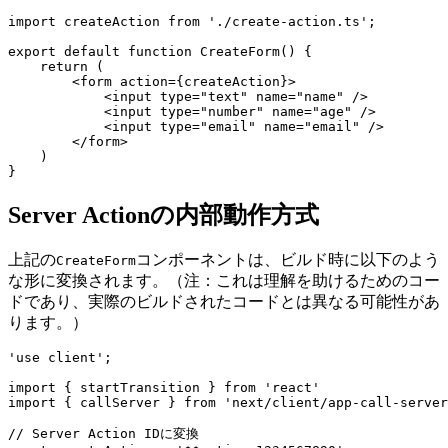
import createAction from './create-action.ts';

export default function CreateForm() {

    return (

        <form action={createAction}>

            <input type="text" name="name" />

            <input type="number" name="age" />

            <input type="email" name="email" />

        </form>

    )

Server Actionの内部動作方式
上記の
コンポーネントは、ビルド時に以下のよう
CreateForm
な形に変換されます。（注：これは理解を助けるためのコー
ドであり、実際のビルドされたコードとは異なる可能性があ
ります。）
'use client';

import { startTransition } from 'react'

import { callServer } from 'next/client/app-call-server
// Server Action IDに変換
