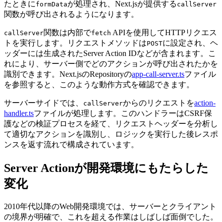
たときに
が処理され、Next.jsが提供する
formData
callServer
関数が呼び出されるようになります。
関数は内部で
APIを使用してHTTPリクエス
callServer
fetch
トを実行します。リクエストメソッドは
に設定され、ヘ
POST
ッダーには生成されたServer Action IDなどが含まれます。こ
れにより、サーバー側でどのアクションが呼び出されたかを
識別できます。Next.jsのRepositoryの
app-call-server.ts
ファイル
を参照すると、このような動作方式を確認できます。
サーバーサイドでは、
からのリクエストを
action-
callServer
handler.ts
ファイルが処理します。このハンドラーはCSRF保
護などの検証プロセスを経て、リクエストヘッダーを分析し
て適切なアクションを識別し、ロジックを実行した後レスポ
ンスを返す流れで構成されています。
Server Actionが開発環境にもたらした
変化
2010年代以降のWeb開発環境では、サーバーとクライアント
の境界が明確で、これを超える作業はしばしば面倒でした。