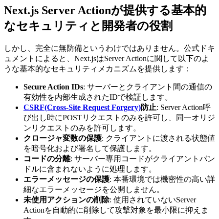
Next.js Server Actionが提供する基本的
なセキュリティと開発者の役割
しかし、完全に無防備というわけではありません。公式ドキ
ュメントによると、Next.jsはServer Actionに関して以下のよ
うな基本的なセキュリティメカニズムを提供します：
Secure Action IDs
: サーバーとクライアント間の通信の
有効性を内部生成されたIDで検証します。
CSRF(Cross-Site Request Forgery)
防止
: Server Action呼
び出し時にPOSTリクエストのみを許可し、同一オリジ
ンリクエストのみを許可します。
クロージャ変数の保護
: クライアントに渡される状態値
を暗号化および署名して保護します。
コードの分離
: サーバー専用コードがクライアントバン
ドルに含まれないように処理します。
エラーメッセージの保護
: 本番環境では機密性の高い詳
細なエラーメッセージを公開しません。
未使用アクションの削除
: 使用されていないServer
Actionを自動的に削除して攻撃対象を最小限に抑えま