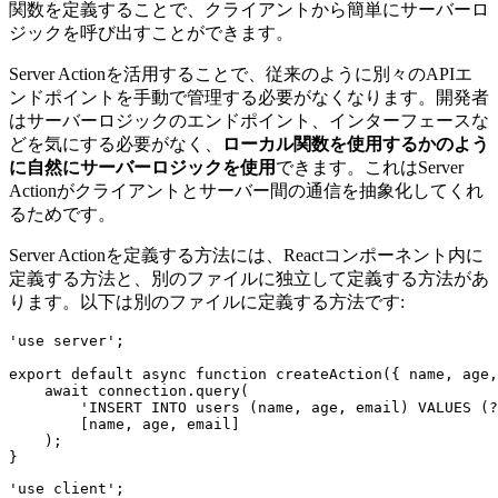
関数を定義することで、クライアントから簡単にサーバーロ
ジックを呼び出すことができます。
Server Actionを活用することで、従来のように別々のAPIエ
ンドポイントを手動で管理する必要がなくなります。開発者
はサーバーロジックのエンドポイント、インターフェースな
どを気にする必要がなく、
ローカル関数を使用するかのよう
に自然にサーバーロジックを使用
できます。これはServer
Actionがクライアントとサーバー間の通信を抽象化してくれ
るためです。
Server Actionを定義する方法には、Reactコンポーネント内に
定義する方法と、別のファイルに独立して定義する方法があ
ります。以下は別のファイルに定義する方法です:
'use server';

export default async function createAction({ name, age,
    await connection.query(

        'INSERT INTO users (name, age, email) VALUES (?
        [name, age, email]

    );

'use client';
