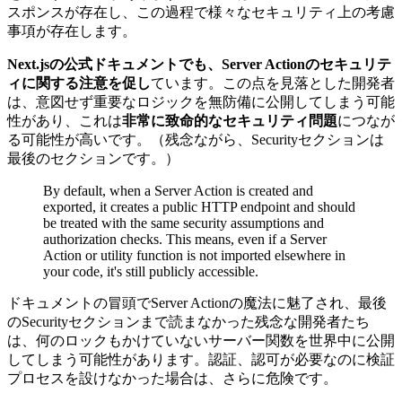
スポンスが存在し、この過程で様々なセキュリティ上の考慮
事項が存在します。
Next.jsの公式ドキュメントでも、Server Actionのセキュリテ
ィに関する注意を促し
ています。この点を見落とした開発者
は、意図せず重要なロジックを無防備に公開してしまう可能
性があり、これは
非常に致命的なセキュリティ問題
につなが
る可能性が高いです。（残念ながら、Securityセクションは
最後のセクションです。）
By default, when a Server Action is created and
exported, it creates a public HTTP endpoint and should
be treated with the same security assumptions and
authorization checks. This means, even if a Server
Action or utility function is not imported elsewhere in
your code, it's still publicly accessible.
ドキュメントの冒頭でServer Actionの魔法に魅了され、最後
のSecurityセクションまで読まなかった残念な開発者たち
は、何のロックもかけていないサーバー関数を世界中に公開
してしまう可能性があります。認証、認可が必要なのに検証
プロセスを設けなかった場合は、さらに危険です。