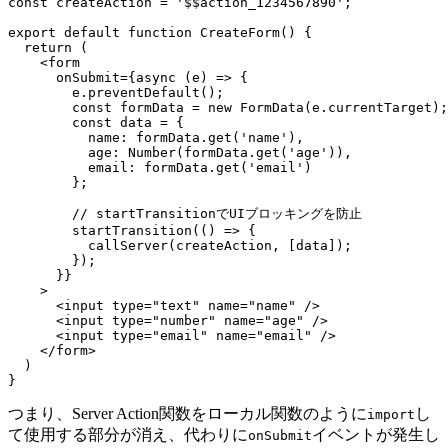
const createAction = '$$action_1234567890';

export default function CreateForm() {

  return (

    <form 

      onSubmit={async (e) => {

        e.preventDefault();

        const formData = new FormData(e.currentTarget);

        const data = {

          name: formData.get('name'),

          age: Number(formData.get('age')),

          email: formData.get('email')

        };

        // startTransitionでUIブロッキングを防止

        startTransition(() => {

          callServer(createAction, [data]);

        });

      }}

    >

      <input type="text" name="name" />

      <input type="number" name="age" />

      <input type="email" name="email" />

    </form>

  )

つまり、Server Action関数をローカル関数のように
し
import
て使用する部分が消え、代わりに
イベントが発生し
onSubmit