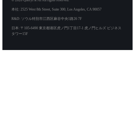
© 2026 QueryPie AI All rights reserved.
本社: 2525 West 8th Street, Suite 300, Los Angeles, CA 90057
R&D: ソウル特別市江西区麻谷中央1路26 7F
日本: 〒105-6490 東京都港区虎ノ門1丁目17-1 虎ノ門ヒルズ ビジネス
タワー15F