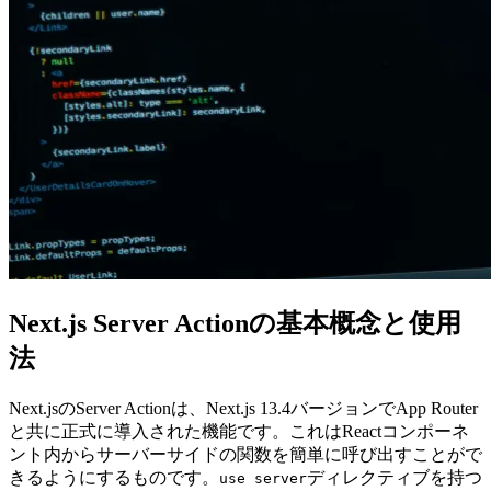
Next.js Server Actionの基本概念と使用
法
Next.jsのServer Actionは、Next.js 13.4バージョンでApp Router
と共に正式に導入された機能です。これはReactコンポーネ
ント内からサーバーサイドの関数を簡単に呼び出すことがで
きるようにするものです。
ディレクティブを持つ
use server