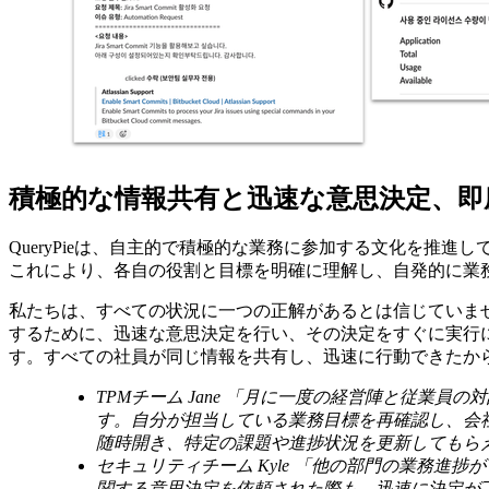
積極的な情報共有と迅速な意思決定、即
QueryPieは、自主的で積極的な業務に参加する文化を
これにより、各自の役割と目標を明確に理解し、自発的に業
私たちは、すべての状況に一つの正解があるとは信じていませ
するために、迅速な意思決定を行い、その決定をすぐに実行
す。すべての社員が同じ情報を共有し、迅速に行動できたか
TPMチーム Jane
「月に一度の経営陣と従業員の対
す。自分が担当している業務目標を再確認し、会
随時開き、特定の課題や進捗状況を更新してもら
セキュリティチーム Kyle
「他の部門の業務進捗が S
関する意思決定を依頼された際も、迅速に決定が