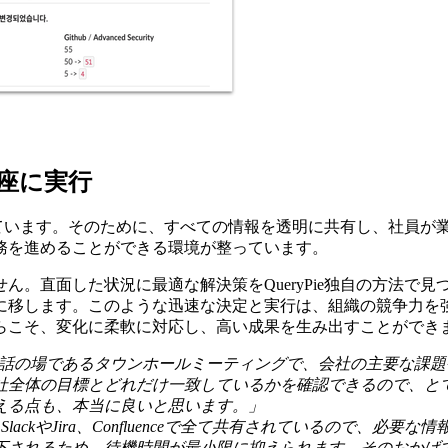
座に実行
推進しています。そのために、すべての情報を透明に共有し、社員
務を進めることができる環境が整っています。
ん。直面した状況に最適な解決策をQueryPie独自の方法で
に移します。このような迅速な決定と実行は、組織の競争力を
らこそ、変化に柔軟に対応し、高い成果を生み出すことができ
話の場であるタウンホールミーティングで、会社の主要な課題
社全体の目標とどれだけ一致しているかを確認できるので、と
える点も、本当に良いと思います。」
lackやJira、Confluenceで全て共有されているので、
下されるため、待機時間が最小限に抑えられます。そのおかげ