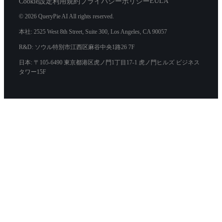
EULA
Cookie設定
利用規約
プライバシーポリシー
© 2026 QueryPie AI All rights reserved.
本社: 2525 West 8th Street, Suite 300, Los Angeles, CA 90057
R&D: ソウル特別市江西区麻谷中央1路26 7F
日本: 〒105-6490 東京都港区虎ノ門1丁目17-1 虎ノ門ヒルズ ビジネス
タワー15F