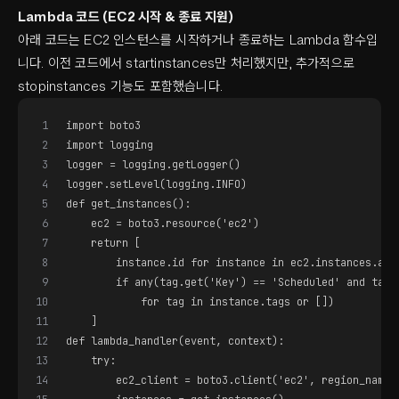
Lambda 코드 (EC2 시작 & 종료 지원)
아래 코드는 EC2 인스턴스를 시작하거나 종료하는 Lambda 함수입
니다. 이전 코드에서 start
instances만 처리했지만, 추가적으로
stop
instances 기능도 포함했습니다.
1
import boto3
2
import logging
3
logger = logging.getLogger()
4
logger.setLevel(logging.INFO)
5
def get_instances():
6
    ec2 = boto3.resource('ec2')
7
    return [
8
        instance.id for instance in ec2.instances.all
9
        if any(tag.get('Key') == 'Scheduled' and tag.
10
            for tag in instance.tags or [])
11
    ]
12
def lambda_handler(event, context):
13
    try:
14
        ec2_client = boto3.client('ec2', region_name=