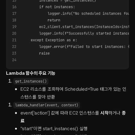
15
        instances = get_instances()
16
        if not instances:
17
            logger.info("No scheduled instances found
18
            return
19
        ec2_client.start_instances(InstanceIds=instan
20
        logger.info(f"Successfully started instances:
21
    except Exception as e:
22
        logger.error(f"Failed to start instances: {st
23
        raise
24
Lambda 함수의 주요 기능
get_instances()
EC2 리소스를 조회하여 Scheduled=True 태그가 있는 인
스턴스를 찾아 반환
lambda_handler(event, context)
event['action'] 값에 따라 EC2 인스턴스를
시작
하거나
종
료
"start"이면 start_instances() 실행