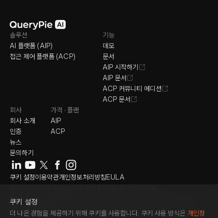
솔루션
기능
AI 플랫폼 (AIP)
데모
접근 제어 플랫폼 (ACP)
문서
AIP 시작하기
AIP 문서
ACP 커뮤니티 에디션
ACP 문서
회사
가격 · 플랜
회사 소개
AIP
인증
ACP
뉴스
문의하기
쿠키 설정
이용약관
개인정보처리방침
EULA
© 2017-2026 QueryPie, Inc. All rights reserved.
Headquarter : 2525 West 8th Street, Suite 300, Los Angeles, CA 90057
쿠키 설정
Seoul Magok Office : 7F, 26, Magokjungang 1-ro, Gangseo-gu, Seoul,
더 나은 경험을 제공하기 위해 쿠키를 사용합니다. 쿠키 사용 방식은
개인정
Republic of Korea