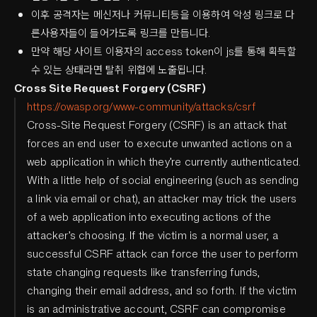
이후 공격자는 메신저나 커뮤니티등을 이용하여 악성 링크로 다
른사용자들이 들어가도록 링크를 만듭니다.
만약 해당 사이트 이용자의 access token이 js를 통해 획득할
수 있는 상태라면 탈취 위협에 노출됩니다.
Cross Site Request Forgery (CSRF)
https://owasp.org/www-community/attacks/csrf
Cross-Site Request Forgery (CSRF) is an attack that
forces an end user to execute unwanted actions on a
web application in which they’re currently authenticated.
With a little help of social engineering (such as sending
a link via email or chat), an attacker may trick the users
of a web application into executing actions of the
attacker’s choosing. If the victim is a normal user, a
successful CSRF attack can force the user to perform
state changing requests like transferring funds,
changing their email address, and so forth. If the victim
is an administrative account, CSRF can compromise