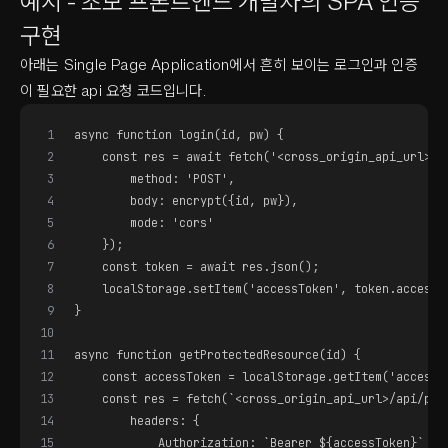
예시 - 초보 프론트엔드 개발자의 SPA 인증
구현
아래는 Single Page Application에서 흔히 보이는 로그인과 인증
이 필요한 api 요청 코드입니다.
1
async function login(id, pw) {
2
    const res = await fetch('<cross_origin_api_url>/a
3
        method: 'POST',
4
        body: encrypt({id, pw}),
5
        mode: 'cors'
6
    });
7
    const token = await res.json();
8
    localStorage.setItem('accessToken', token.accessT
9
}
10
11
async function getProtectedResource(id) {
12
    const accessToken = localStorage.getItem('accessT
13
    const res = fetch(`<cross_origin_api_url>/api/pro
14
        headers: {
15
            Authorization: `Bearer ${accessToken}`