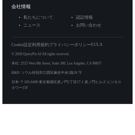
会社情報
私たちについて
認証情報
ニュース
お問い合わせ
EULA
Cookie設定
利用規約
プライバシーポリシー
© 2026 QueryPie AI All rights reserved.
本社: 2525 West 8th Street, Suite 300, Los Angeles, CA 90057
R&D: ソウル特別市江西区麻谷中央1路26 7F
日本: 〒105-6490 東京都港区虎ノ門1丁目17-1 虎ノ門ヒルズ ビジネス
タワー15F