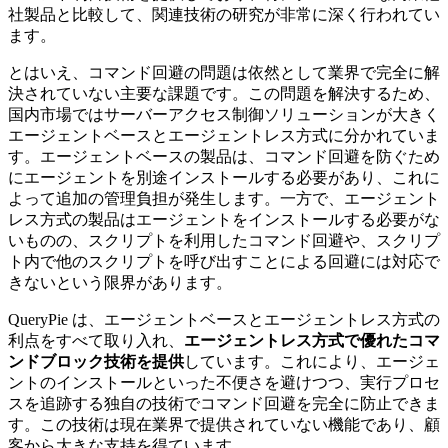
社製品と比較して、関連技術の研究が非常に深く行われてい
ます。
とはいえ、コマンド回避の問題は依然として業界で完全に解
決されていない主要な課題です。この問題を解決するため、
国内市場ではサーバーアクセス制御ソリューションが大きく
エージェントベースとエージェントレス方式に分かれていま
す。エージェントベースの製品は、コマンド回避を防ぐため
にエージェントを別途インストールする必要があり、これに
よって追加の管理負担が発生します。一方で、エージェント
レス方式の製品はエージェントをインストールする必要がな
いものの、スクリプトを利用したコマンド回避や、スクリプ
ト内で他のスクリプトを呼び出すことによる回避には対応で
きないという限界があります。
QueryPie は、エージェントベースとエージェントレス方式の
利点をすべて取り入れ、
エージェントレス方式で優れたコマ
ンドブロック技術を提供
しています。これにより、エージェ
ントのインストールといった不便さを避けつつ、実行プロセ
スを追跡する独自の技術でコマンド回避を完全に防止できま
す。この技術は現在業界で提供されていない機能であり、顧
客から大きな支持を得ています。