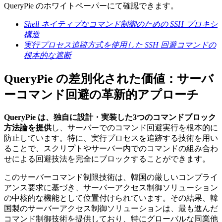
QueryPie のホワイトペーパーにて確認できます。
Shell ネイティブなコマンド制御のための SSH プロキシ
構造
実行プロセス追跡方式を使用した SSH 回避コマンドの
根本的な遮断
QueryPie の差別化された価値：サーバ
ーコマンド回避の革新的アプローチ
QueryPie は、独自に設計・実装した3つのコマンドブロック
方法論を提供
し、サーバーでのコマンド回避実行を根本的に
防止しています。特に、実行プロセスを追跡する技術を用い
ることで、スクリプトやサーバー内でのコマンドの組み合わ
せによる回避技法を完全にブロックすることができます。
このサーバーコマンド制限技術は、韓国の厳しいコンプライ
アンス要求に基づき、サーバーアクセス制御ソリューション
の中核的な機能として位置付けられています。その結果、韓
国製のサーバーアクセス制御ソリューションは、最も進んだ
コマンド制御技術を提供しており、特にグローバルな同業他