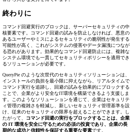
終わりに
コマンド回避実行のブロックは、サーバーセキュリティの中
核要素です。コマンド回避の試みを防止しなければ、悪意の
あるユーザーやミスによるセキュリティの脆弱性が発生する
可能性が高く、これがシステムの侵害やデータ漏洩につなが
る恐れがあります。効果的なコマンド回避防止には、複雑な
システム環境でも一貫してセキュリティポリシーを適用でき
るソリューションが必要です。
QueryPie のような次世代のセキュリティソリューションは、
インストールの負担を最小限に抑えながら、リアルタイムで
コマンド実行を追跡し、回避の試みを効果的にブロックする
ことで、企業がより安全なIT環境を構築できるよう支援しま
す。このようなソリューションを通じて、企業はセキュリテ
ィ管理の複雑さを軽減し、新しいセキュリティ管理基準を設
け、従来のセキュリティの限界を超えることができます。し
たがって、
コマンド回避の実行をブロックすることは、企業
の IT 環境を安全に守るための必須の投資であり、企業の長
期的な成功と信頼性を保証する重要な要素
です。