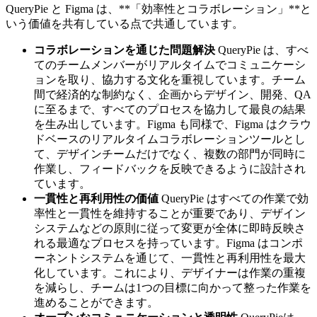
QueryPie と Figma は、**「効率性とコラボレーション」**と
いう価値を共有している点で共通しています。
コラボレーションを通じた問題解決
QueryPie は、すべ
てのチームメンバーがリアルタイムでコミュニケーシ
ョンを取り、協力する文化を重視しています。チーム
間で経済的な制約なく、企画からデザイン、開発、QA
に至るまで、すべてのプロセスを協力して最良の結果
を生み出しています。Figma も同様で、Figma はクラウ
ドベースのリアルタイムコラボレーションツールとし
て、デザインチームだけでなく、複数の部門が同時に
作業し、フィードバックを反映できるように設計され
ています。
一貫性と再利用性の価値
QueryPie はすべての作業で効
率性と一貫性を維持することが重要であり、デザイン
システムなどの原則に従って変更が全体に即時反映さ
れる最適なプロセスを持っています。Figma はコンポ
ーネントシステムを通じて、一貫性と再利用性を最大
化しています。これにより、デザイナーは作業の重複
を減らし、チームは1つの目標に向かって整った作業を
進めることができます。