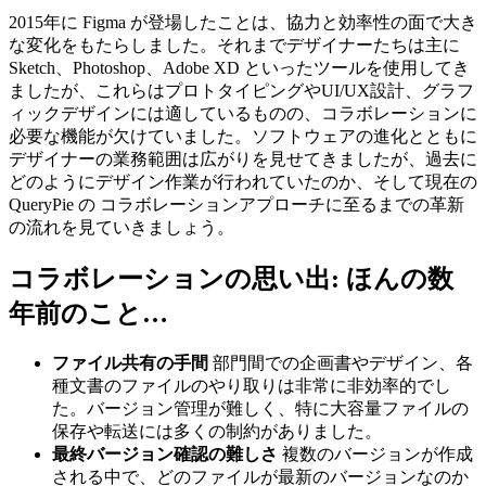
2015年に Figma が登場したことは、協力と効率性の面で大き
な変化をもたらしました。それまでデザイナーたちは主に
Sketch、Photoshop、Adobe XD といったツールを使用してき
ましたが、これらはプロトタイピングやUI/UX設計、グラフ
ィックデザインには適しているものの、コラボレーションに
必要な機能が欠けていました。ソフトウェアの進化とともに
デザイナーの業務範囲は広がりを見せてきましたが、過去に
どのようにデザイン作業が行われていたのか、そして現在の
QueryPie の コラボレーションアプローチに至るまでの革新
の流れを見ていきましょう。
コラボレーションの思い出: ほんの数
年前のこと…
ファイル共有の手間
部門間での企画書やデザイン、各
種文書のファイルのやり取りは非常に非効率的でし
た。バージョン管理が難しく、特に大容量ファイルの
保存や転送には多くの制約がありました。
最終バージョン確認の難しさ
複数のバージョンが作成
される中で、どのファイルが最新のバージョンなのか