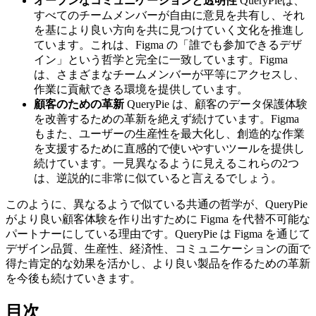
オープンなコミュニケーションと透明性
QueryPieは、
すべてのチームメンバーが自由に意見を共有し、それ
を基により良い方向を共に見つけていく文化を推進し
ています。これは、Figma の「誰でも参加できるデザ
イン」という哲学と完全に一致しています。Figma
は、さまざまなチームメンバーが平等にアクセスし、
作業に貢献できる環境を提供しています。
顧客のための革新
QueryPie は、顧客のデータ保護体験
を改善するための革新を絶えず続けています。Figma
もまた、ユーザーの生産性を最大化し、創造的な作業
を支援するために直感的で使いやすいツールを提供し
続けています。一見異なるように見えるこれらの2つ
は、逆説的に非常に似ていると言えるでしょう。
このように、異なるようで似ている共通の哲学が、QueryPie
がより良い顧客体験を作り出すために Figma を代替不可能な
パートナーにしている理由です。QueryPie は Figma を通じて
デザイン品質、生産性、経済性、コミュニケーションの面で
得た肯定的な効果を活かし、より良い製品を作るための革新
を今後も続けていきます。
目次