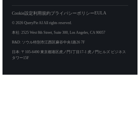
EULA
Cookie設定
利用規約
プライバシーポリシー
© 2026 QueryPie AI All rights reserved.
本社: 2525 West 8th Street, Suite 300, Los Angeles, CA 90057
R&D: ソウル特別市江西区麻谷中央1路26 7F
日本: 〒105-6490 東京都港区虎ノ門1丁目17-1 虎ノ門ヒルズ ビジネス
タワー15F