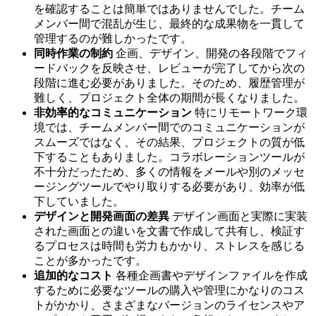
を確認することは簡単ではありませんでした。チーム
メンバー間で混乱が生じ、最終的な成果物を一貫して
管理するのが難しかったです。
同時作業の制約
企画、デザイン、開発の各段階でフィ
ードバックを反映させ、レビューが完了してから次の
段階に進む必要がありました。そのため、履歴管理が
難しく、プロジェクト全体の期間が長くなりました。
非効率的なコミュニケーション
特にリモートワーク環
境では、チームメンバー間でのコミュニケーションが
スムーズではなく、その結果、プロジェクトの質が低
下することもありました。コラボレーションツールが
不十分だったため、多くの情報をメールや別のメッセ
ージングツールでやり取りする必要があり、効率が低
下していました。
デザインと開発画面の差異
デザイン画面と実際に実装
された画面との違いを文書で作成して共有し、検証す
るプロセスは時間も労力もかかり、ストレスを感じる
ことが多かったです。
追加的なコスト
各種企画書やデザインファイルを作成
するために必要なツールの購入や管理にかなりのコス
トがかかり、さまざまなバージョンのライセンスやア