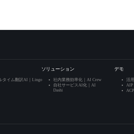
ソリューション
デモ
タイム翻訳AI｜Lingo
社内業務効率化｜AI Crew
活
自社サービスAI化｜AI
AI
Dashi
AC