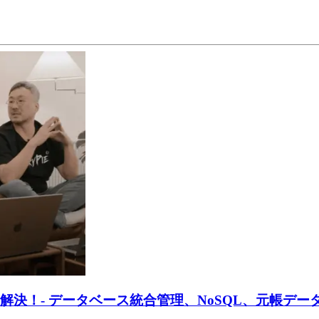
悩みを解決！- データベース統合管理、NoSQL、元帳デー