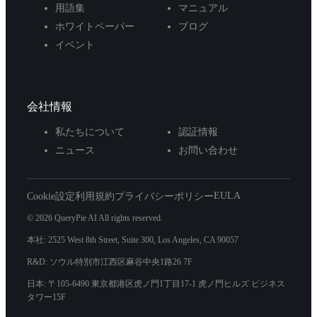
用語集
マニュアル
ホワイトペーパー
ブログ
イベント
会社情報
私たちについて
認証情報
ニュース
お問い合わせ
EULA
Cookie設定
利用規約
プライバシーポリシー
© 2026 QueryPie AI All rights reserved.
本社: 2525 West 8th Street, Suite 300, Los Angeles, CA 90057
R&D: ソウル特別市江西区麻谷中央1路26 7F
日本: 〒105-6490 東京都港区虎ノ門1丁目17-1 虎ノ門ヒルズ ビジネス
タワー15F