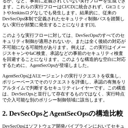
るか、など、事前に定義されていない実行フローを生成でき
ます。これらの実行フローはCI/CDに統合されず、Gitコミッ
トやJenkinsログなしでも発生します。結果的に、従来の
DevSecOps体制で定義されたセキュリティ制御パスを踏襲し
ない実行が頻繁に発生することになります[3]。
このような実行フローに対しては、DevSecOpsのすべてのセ
キュリティ制御が適用されないか、または全く後続の対応が
不可能になる可能性があります。例えば、この実行はイメー
ジスキャンやIaC検査、承認などの事前のセキュリティ検査
を回避することになります。このような構造的な空白に対応
するために、AgentSecOpsが登場しました。
AgentSecOpsはAIエージェントの実行リクエストを収集し、
ポリシーベースでそのリクエストを評価し、承認の有無をリ
アルタイムで判断するセキュリティレイヤーです。この構造
は、DevSecOpsと並行して存在するものではなく、実行時点
で介入可能な別のポリシー制御領域に該当します。
2. DevSecOpsとAgentSecOpsの構造比較
DevSecOpsはソフトウェア開発パイプラインにおいてセキュ