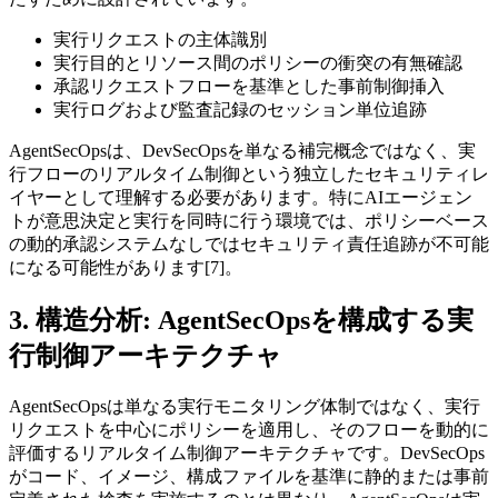
実行リクエストの主体識別
実行目的とリソース間のポリシーの衝突の有無確認
承認リクエストフローを基準とした事前制御挿入
実行ログおよび監査記録のセッション単位追跡
AgentSecOpsは、DevSecOpsを単なる補完概念ではなく、実
行フローのリアルタイム制御という独立したセキュリティレ
イヤーとして理解する必要があります。特にAIエージェン
トが意思決定と実行を同時に行う環境では、ポリシーベース
の動的承認システムなしではセキュリティ責任追跡が不可能
になる可能性があります[7]。
3. 構造分析: AgentSecOpsを構成する実
行制御アーキテクチャ
AgentSecOpsは単なる実行モニタリング体制ではなく、実行
リクエストを中心にポリシーを適用し、そのフローを動的に
評価するリアルタイム制御アーキテクチャです。DevSecOps
がコード、イメージ、構成ファイルを基準に静的または事前