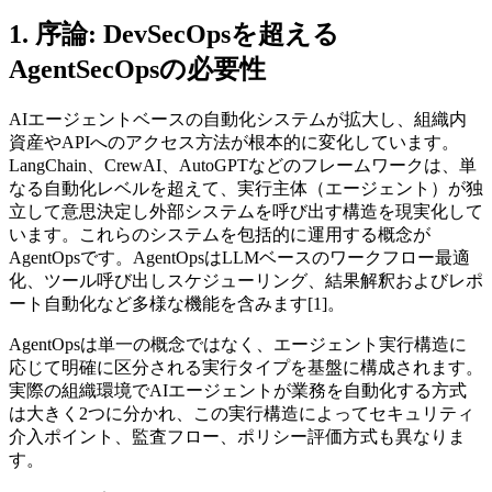
1. 序論: DevSecOpsを超える
AgentSecOpsの必要性
AIエージェントベースの自動化システムが拡大し、組織内
資産やAPIへのアクセス方法が根本的に変化しています。
LangChain、CrewAI、AutoGPTなどのフレームワークは、単
なる自動化レベルを超えて、実行主体（エージェント）が独
立して意思決定し外部システムを呼び出す構造を現実化して
います。これらのシステムを包括的に運用する概念が
AgentOpsです。AgentOpsはLLMベースのワークフロー最適
化、ツール呼び出しスケジューリング、結果解釈およびレポ
ート自動化など多様な機能を含みます[1]。
AgentOpsは単一の概念ではなく、エージェント実行構造に
応じて明確に区分される実行タイプを基盤に構成されます。
実際の組織環境でAIエージェントが業務を自動化する方式
は大きく2つに分かれ、この実行構造によってセキュリティ
介入ポイント、監査フロー、ポリシー評価方式も異なりま
す。