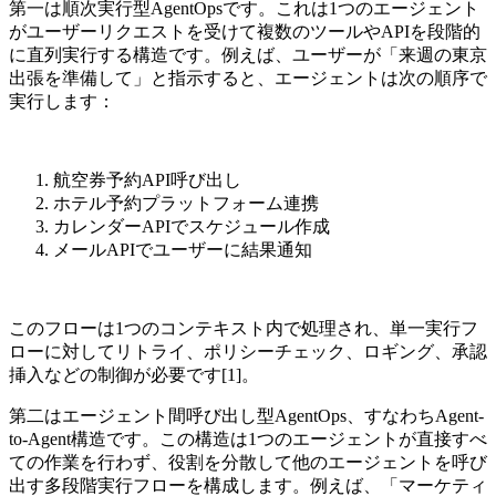
第一は順次実行型AgentOpsです。これは1つのエージェント
がユーザーリクエストを受けて複数のツールやAPIを段階的
に直列実行する構造です。例えば、ユーザーが「来週の東京
出張を準備して」と指示すると、エージェントは次の順序で
実行します：
航空券予約API呼び出し
ホテル予約プラットフォーム連携
カレンダーAPIでスケジュール作成
メールAPIでユーザーに結果通知
このフローは1つのコンテキスト内で処理され、単一実行フ
ローに対してリトライ、ポリシーチェック、ロギング、承認
挿入などの制御が必要です[1]。
第二はエージェント間呼び出し型AgentOps、すなわちAgent-
to-Agent構造です。この構造は1つのエージェントが直接すべ
ての作業を行わず、役割を分散して他のエージェントを呼び
出す多段階実行フローを構成します。例えば、「マーケティ