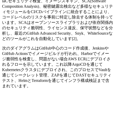
IaCセキュリティ検査、イメージスキャン、SCA(Software
Composition Analysis)、秘密鍵露出検出など多様なセキュリテ
ィモジュールをCI/CDパイプラインに統合することにより、
コードレベルのリスクを事前に特定し除去する体制を持って
います。SCAはオープンソースライブラリおよび依存関係内
のセキュリティ脆弱性、ライセンス違反、保守状態などを分
析し、最近のGitHub Advanced Security、Snyk、WhiteSourceな
どのツールがこれを自動化しています[2]。
次のダイアグラムはGitHub中心のコード作成後、Jenkinsや
GitHub Actionsでイメージビルドが行われ、Harborでイメー
ジ脆弱性を検査し、問題がない場合AWS ECRにデプロイさ
れるフローを示しています。これ以降ArgoCDを通じて
Kubernetesクラスタにデプロイされ、このプロセスでVaultを
通じてシークレット管理、ZAPを通じてDASTセキュリティ
テスト、HelmとTerraformを通じてインフラ構成検証まで含
まれています。