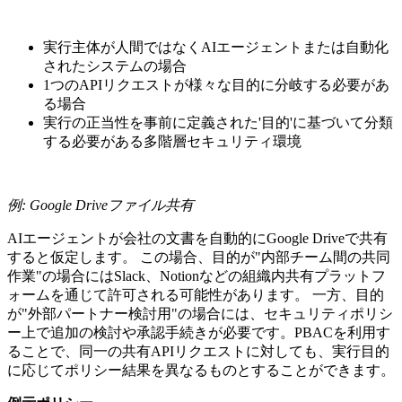
実行主体が人間ではなくAIエージェントまたは自動化
されたシステムの場合
1つのAPIリクエストが様々な目的に分岐する必要があ
る場合
実行の正当性を事前に定義された'目的'に基づいて分類
する必要がある多階層セキュリティ環境
例: Google Driveファイル共有
AIエージェントが会社の文書を自動的にGoogle Driveで共有
すると仮定します。 この場合、目的が"内部チーム間の共同
作業"の場合にはSlack、Notionなどの組織内共有プラットフ
ォームを通じて許可される可能性があります。 一方、目的
が"外部パートナー検討用"の場合には、セキュリティポリシ
ー上で追加の検討や承認手続きが必要です。PBACを利用す
ることで、同一の共有APIリクエストに対しても、実行目的
に応じてポリシー結果を異なるものとすることができます。