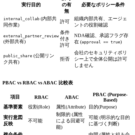
実行目的
の有
必要なポリシー条件
無
(内部共
組織内部共有、エージェ
internal_collab
許可
同作業)
ントの役割確認
条件
NDA確認、承認フラグ存
external_partner_review
付き
(外部共有)
在 (
)
approval == true
許可
会社のセキュリティポリ
(公開リン
public_share
拒否
シー上で全体公開は許可
ク共有)
しません
PBAC vs RBAC vs ABAC 比較表
PBAC (Purpose-
項目
RBAC
ABAC
Based)
基準要素
役割(Role)
属性(Attribute)
目的(Purpose)
制限的 (属性
実行意図
可能 (明示的な目的
不可能
による回避可
反映
に基づく判断)
能)
複合条件
中間 (属性と組み合