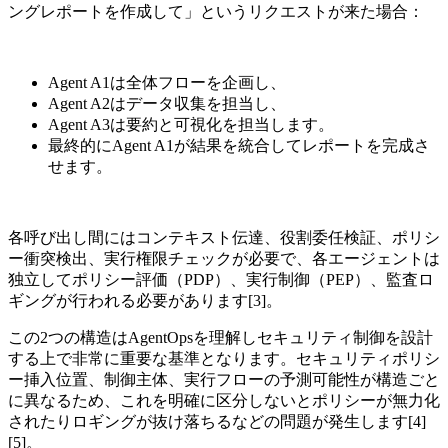
ングレポートを作成して」というリクエストが来た場合：
Agent A1は全体フローを企画し、
Agent A2はデータ収集を担当し、
Agent A3は要約と可視化を担当します。
最終的にAgent A1が結果を統合してレポートを完成さ
せます。
各呼び出し間にはコンテキスト伝達、役割委任検証、ポリシ
ー衝突検出、実行権限チェックが必要で、各エージェントは
独立してポリシー評価（PDP）、実行制御（PEP）、監査ロ
ギングが行われる必要があります[3]。
この2つの構造はAgentOpsを理解しセキュリティ制御を設計
する上で非常に重要な基準となります。セキュリティポリシ
ー挿入位置、制御主体、実行フローの予測可能性が構造ごと
に異なるため、これを明確に区分しないとポリシーが無力化
されたりロギングが抜け落ちるなどの問題が発生します[4]
[5]。