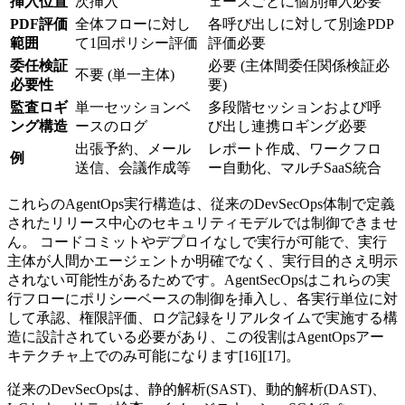
挿入位置
次挿入
ェースごとに個別挿入必要
PDF評価
全体フローに対し
各呼び出しに対して別途PDP
範囲
て1回ポリシー評価
評価必要
委任検証
必要 (主体間委任関係検証必
不要 (単一主体)
必要性
要)
監査ロギ
単一セッションベ
多段階セッションおよび呼
ング構造
ースのログ
び出し連携ロギング必要
出張予約、メール
レポート作成、ワークフロ
例
送信、会議作成等
ー自動化、マルチSaaS統合
これらのAgentOps実行構造は、従来のDevSecOps体制で定義
されたリリース中心のセキュリティモデルでは制御できませ
ん。 コードコミットやデプロイなしで実行が可能で、実行
主体が人間かエージェントか明確でなく、実行目的さえ明示
されない可能性があるためです。AgentSecOpsはこれらの実
行フローにポリシーベースの制御を挿入し、各実行単位に対
して承認、権限評価、ログ記録をリアルタイムで実施する構
造に設計されている必要があり、この役割はAgentOpsアー
キテクチャ上でのみ可能になります[16][17]。
従来のDevSecOpsは、静的解析(SAST)、動的解析(DAST)、