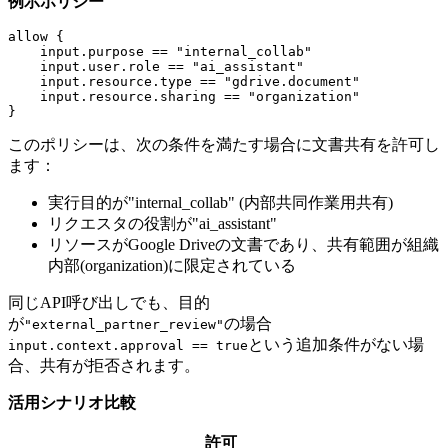
例示ポリシー
allow {

    input.purpose == "internal_collab"

    input.user.role == "ai_assistant"

    input.resource.type == "gdrive.document"

    input.resource.sharing == "organization"

このポリシーは、次の条件を満たす場合に文書共有を許可し
ます：
実行目的が"internal_collab" (内部共同作業用共有)
リクエスタの役割が"ai_assistant"
リソースがGoogle Driveの文書であり、共有範囲が組織
内部(organization)に限定されている
同じAPI呼び出しでも、目的
が
の場合
"external_partner_review"
という追加条件がない場
input.context.approval == true
合、共有が拒否されます。
活用シナリオ比較
許可