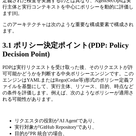
定義された検査を実施するのとは異なり、AgentSecOpsは実
行主体と実行コンテキストを中心にポリシーを動的に評価し
ます[8]。
このアーキテクチャは次のような重要な構成要素で構成され
ます。
3.1 ポリシー決定ポイント(PDP: Policy
Decision Point)
PDPは実行リクエストを受け取った後、そのリクエストが許
可可能かどうかを判断する中央ポリシーエンジンです。この
エンジンはYAMLまたはRego(Cedar等)形式のポリシー定義フ
ァイルを基盤にして、実行主体、リソース、目的、時点など
の条件を評価します。例えば、次のようなポリシーが適用さ
れる可能性があります。
リクエスタの役割が'AI Agent'であり、
実行対象が'GitHub Repository'であり、
目的が'PR 統合'の場合、