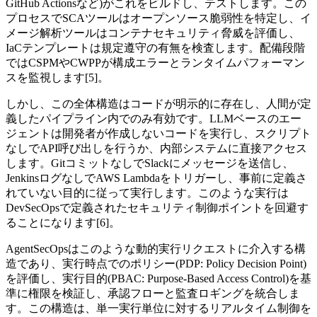
GitHub Actionsなど)がこれをビルドし、テストします。この
プロセスでSCAツールはオープンソース脆弱性を特定し、イ
メージ解析ツールはコンテナセキュリティ脅威を評価し、
IaCテンプレートは規定遵守の有無を検査します。配備段階
ではCSPMやCWPPが構成エラーとランタイムパフォーマン
スを監視します[5]。
しかし、この全体構造はコードが明示的に存在し、人間が定
義したパイプライン内でのみ有効です。LLMベースのエー
ジェントは開発者が作成しないコードを実行し、スクリプト
なしでAPI呼び出しを行うか、内部システムに直接アクセス
します。GitコミットなしでSlackにメッセージを送信し、
JenkinsログなしでAWS Lambdaをトリガーし、事前に定義さ
れていない目的に従って実行します。このような実行は
DevSecOpsで定義されたセキュリティ制御ポイントを回避す
ることになります[6]。
AgentSecOpsはこのような動的実行リクエストに介入する構
造であり、実行時点でのポリシー(PDP: Policy Decision Point)
を評価し、実行目的(PBAC: Purpose-Based Access Control)を基
準に権限を検証し、承認フローと監査ロギングを統合しま
す。この構造は、単一実行単位に対するリアルタイム制御を