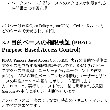
ワークスペース外部ソースへのアクセスが制限される
時間帯には拒否処理
ポリシーは通常Open Policy Agent(OPA)、Cedar、Kyvernoな
どのツールで実現されます[9]。
3.2 目的ベースの権限検証 (PBAC:
Purpose-Based Access Control)
PBAC(Purpose-Based Access Control)は、実行の'目的'を基準に
アクセスを判断する権限制御モデルです。RBAC(役割ベー
スアクセス制御)は、ユーザーまたはエージェントの役割
(role)を、ABAC(属性ベースアクセス制御)はユーザーとリソ
ースの属性(attribute)を基準にポリシーを適用します。 一
方、PBACは、実行リクエスト時に一緒に明示される意図
(purpose)を中心にポリシー判断を行います。
このアクセスは、次のような実行時点のセキュリティシナリ
オで特に効果的です：