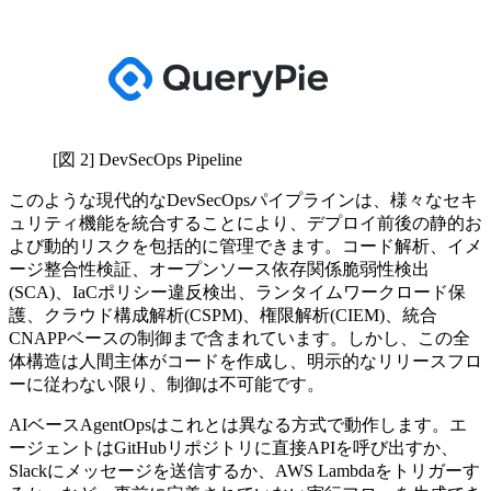
[図 2] DevSecOps Pipeline
このような現代的なDevSecOpsパイプラインは、様々なセキ
ュリティ機能を統合することにより、デプロイ前後の静的お
よび動的リスクを包括的に管理できます。コード解析、イメ
ージ整合性検証、オープンソース依存関係脆弱性検出
(SCA)、IaCポリシー違反検出、ランタイムワークロード保
護、クラウド構成解析(CSPM)、権限解析(CIEM)、統合
CNAPPベースの制御まで含まれています。しかし、この全
体構造は人間主体がコードを作成し、明示的なリリースフロ
ーに従わない限り、制御は不可能です。
AIベースAgentOpsはこれとは異なる方式で動作します。エ
ージェントはGitHubリポジトリに直接APIを呼び出すか、
Slackにメッセージを送信するか、AWS Lambdaをトリガーす