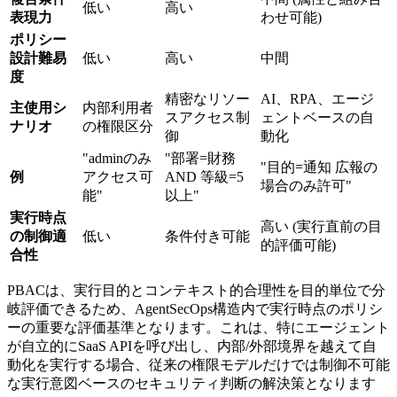
低い
高い
表現力
わせ可能)
ポリシー
設計難易
低い
高い
中間
度
精密なリソー
AI、RPA、エージ
主使用シ
内部利用者
スアクセス制
ェントベースの自
ナリオ
の権限区分
御
動化
"adminのみ
"部署=財務
"目的=通知 広報の
例
アクセス可
AND 等級=5
場合のみ許可"
能"
以上"
実行時点
高い (実行直前の目
の制御適
低い
条件付き可能
的評価可能)
合性
PBACは、実行目的とコンテキスト的合理性を目的単位で分
岐評価できるため、AgentSecOps構造内で実行時点のポリシ
ーの重要な評価基準となります。これは、特にエージェント
が自立的にSaaS APIを呼び出し、内部/外部境界を越えて自
動化を実行する場合、従来の権限モデルだけでは制御不可能
な実行意図ベースのセキュリティ判断の解決策となります