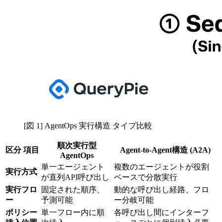
[図 1] AgentOps 実行構造 タイプ比較
順次実行型
区分 項目
Agent-to-Agent構造 (A2A)
AgentOps
単一エージェント
複数のエージェントが役割
実行方式
が直列API呼び出し
ベースで分散実行
実行フロ
固定された順序、
動的な呼び出し経路、フロ
ー
予測可能
ー分岐可能
ポリシー
単一フロー内に順
各呼び出し間にインターフ