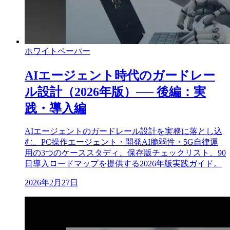
ホワイトペーパー
AIエージェント時代のガードレー
ル設計（2026年版）── 後編：実
践・導入編
AIエージェントのガードレール設計を実務に落とし込
む。PC操作エージェント・開発AI脆弱性・5G自律運
用の3つのケーススタディ、保存版チェックリスト、90
日導入ロードマップを提供する2026年版実践ガイド。
2026年2月27日