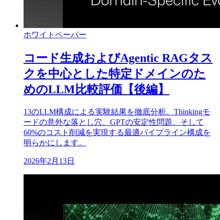
ホワイトペーパー
コード生成およびAgentic RAGタス
クを中心とした特定ドメインのた
めのLLM比較評価【後編】
13のLLM構成による実験結果を徹底分析。Thinkingモ
ードの意外な落とし穴、GPTの安定性問題、そして
60%のコスト削減を実現する最適パイプライン構成を
明らかにします。
2026年2月13日