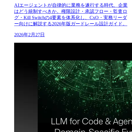
AIエージェントが自律的に業務を遂行する時代、企業
はどう統制すべきか。権限設計・承認フロー・監査ロ
グ・Kill Switchの4要素を体系化し、CxO・実務リーダ
ー向けに解説する2026年版ガードレール設計ガイド。
2026年2月27日