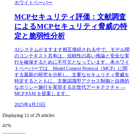
ホワイトペーパー
MCPセキュリティ評価：文献調査
によるMCPセキュリティ脅威の特
定と脆弱性分析
AIシステムがますます相互接続される中で、モデル間
のコンテキスト共有は、信頼性の高い推論と安全な実
行を確保するために不可欠となっています。本ホワイ
トペーパーでは、Model Context Protocol（MCP）に関
する最新の研究を分析し、主要なセキュリティ脅威を
特定するとともに、文脈認識型アクセス制御と自律的
なポリシー施行を実現する次世代アーキテクチャ —
MCP PAM を提案します。
2025年4月23日
Displaying
12
of
29
articles
41
%