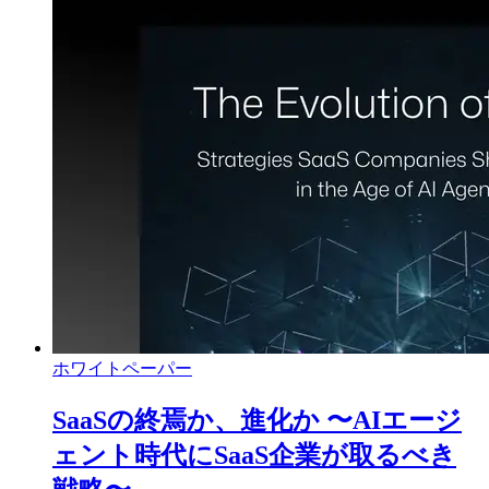
ホワイトペーパー
SaaSの終焉か、進化か 〜AIエージ
ェント時代にSaaS企業が取るべき