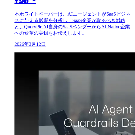
戦略〜
本ホワイトペーパーは、AIエージェントがSaaSビジネ
スに与える影響を分析し、SaaS企業が取るべき戦略
と、QueryPie AI自身のSaaSベンダーからAI Native企業
への変革の実録をお伝えします。
2026年3月12日