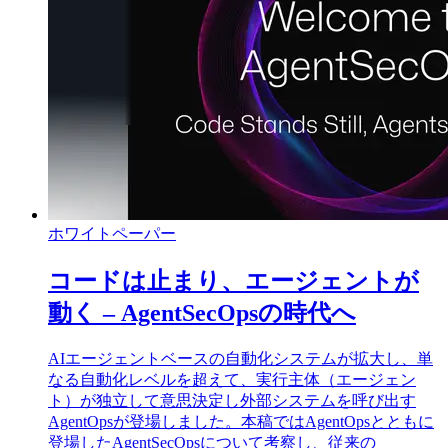
ホワイトペーパー
コードは止まり、エージェントが
動く – AgentSecOpsの時代へ
AIエージェントベースの自動化システムが拡大し、単
なる自動化レベルを超えて、実行主体（エージェン
ト）が独立して意思決定し外部システムを呼び出す
AgentOpsが登場しました。本稿ではAgentOpsとともに
登場したAgentSecOpsについて考察し、従来の