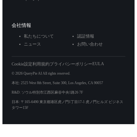
会社情報
私たちについて
認証情報
ニュース
お問い合わせ
EULA
Cookie設定
利用規約
プライバシーポリシー
© 2026 QueryPie AI All rights reserved.
本社: 2525 West 8th Street, Suite 300, Los Angeles, CA 90057
R&D: ソウル特別市江西区麻谷中央1路26 7F
日本: 〒105-6490 東京都港区虎ノ門1丁目17-1 虎ノ門ヒルズ ビジネス
タワー15F