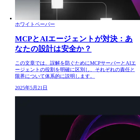
ホワイトペーパー
MCPとAIエージェントが対決：あ
なたの設計は安全か？
この文章では、誤解を防ぐためにMCPサーバーとAIエ
ージェントの役割を明確に区別し、それぞれの責任と
限界について体系的に説明します。
2025年5月21日