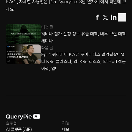
KAC", 자세한 사용법은 [Ch. QueryPie: 3단 옆차기]에서 확인해 보
세요!
이전 글
웨비나 참가 신청 정보 유출 대책, 내부 보안 대책
세미나
다음 글
Ep. 4 쿼리파이 KAC: 쿠버네티스 일격필살!—멀
티 K8s 클러스터, 얍! K8s 리소스, 얍! Pod 접근
이력, 얍!
솔루션
기능
AI 플랫폼 (AIP)
데모