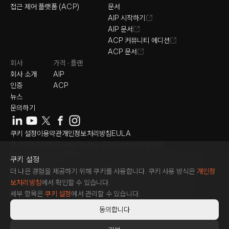
접근 제어 플랫폼 (ACP)
문서
AIP 시작하기
AIP 문서
ACP 커뮤니티 에디션
ACP 문서
회사
가격 · 플랜
회사 소개
AIP
인증
ACP
뉴스
문의하기
쿠키 설정
이용약관
개인정보처리방침
EULA
© 2017-2026 QueryPie, Inc. All rights reserved.
Headquarter : 2525 West 8th Street, Suite 300, Los Angeles, CA 90057
쿠키 설정
Seoul Magok Office : 7F, 26, Magokjungang 1-ro, Gangseo-gu, Seoul,
더 나은 경험을 제공하기 위해 쿠키를 사용합니다. 쿠키 사용 방식은
개인정
Republic of Korea
보처리방침
에서 확인할 수 있습니다.
Seoul Gangnam Office : 3F, 464, Gangnam-daero, Gangnam-gu, Seoul,
세부 항목은
쿠키 설정
에서 관리할 수 있습니다.
Republic of Korea
Japan Office : 15F, 1 Chome-17-1 Toranomon, Minato City, Tokyo 105-
동의합니다
6490