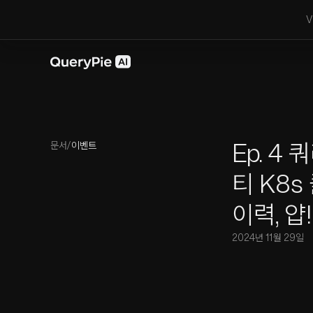
V
Ep. 4
문서
/
이벤트
티 K8s
이력, 얍!
2024년 11월 29일