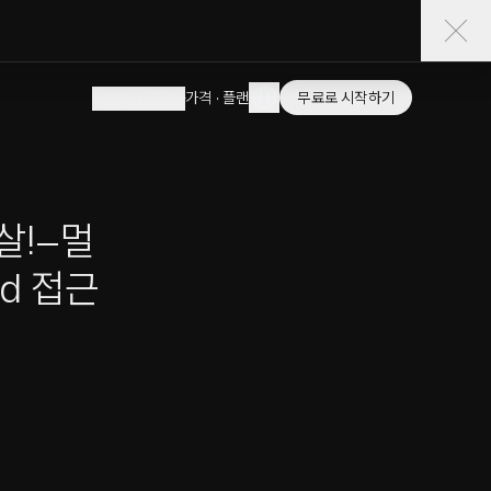
가격 · 플랜
무료로 시작하기
솔루션
기능
회사
살!—멀
od 접근