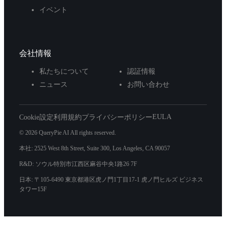
イベント
会社情報
私たちについて
認証情報
ニュース
お問い合わせ
EULA
Cookie設定
利用規約
プライバシーポリシー
© 2026 QueryPie AI All rights reserved.
本社: 2525 West 8th Street, Suite 300, Los Angeles, CA 90057
R&D: ソウル特別市江西区麻谷中央1路26 7F
日本: 〒105-6490 東京都港区虎ノ門1丁目17-1 虎ノ門ヒルズ ビジネス
タワー15F