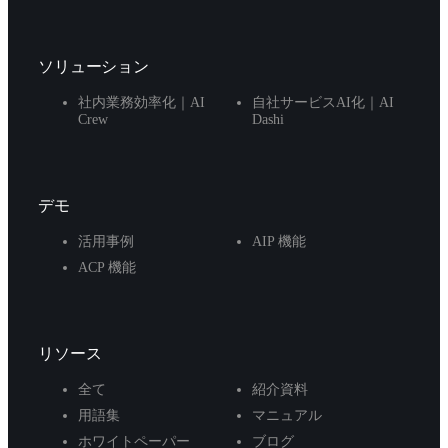
ソリューション
社内業務効率化｜AI
自社サービスAI化｜AI
Crew
Dashi
デモ
活用事例
AIP 機能
ACP 機能
リソース
全て
紹介資料
用語集
マニュアル
ホワイトペーパー
ブログ