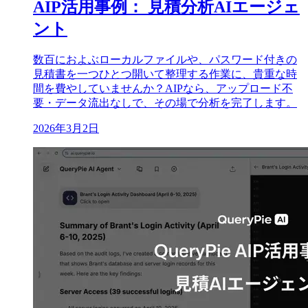
AIP活用事例： 見積分析AIエージェ
ント
数百におよぶローカルファイルや、パスワード付きの
見積書を一つひとつ開いて整理する作業に、貴重な時
間を費やしていませんか？AIPなら、アップロード不
要・データ流出なしで、その場で分析を完了します。
2026年3月2日