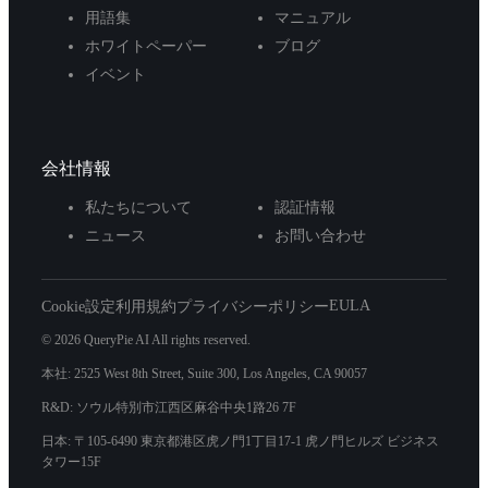
用語集
マニュアル
ホワイトペーパー
ブログ
イベント
会社情報
私たちについて
認証情報
ニュース
お問い合わせ
EULA
Cookie設定
利用規約
プライバシーポリシー
© 2026 QueryPie AI All rights reserved.
本社: 2525 West 8th Street, Suite 300, Los Angeles, CA 90057
R&D: ソウル特別市江西区麻谷中央1路26 7F
日本: 〒105-6490 東京都港区虎ノ門1丁目17-1 虎ノ門ヒルズ ビジネス
タワー15F