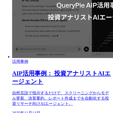
活用事例
AIP活用事例： 投資アナリストAIエ
ージェント
自然言語で指示するだけで、スクリーニングからモデ
ル更新、決算要約、レポート作成までを自動化する投
資リサーチ向けAIエージェント。
2025年11月11日