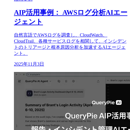
AIP活用事例： AWSログ分析AIエー
ジェント
自然言語でAWSログを調査し、CloudWatch、
CloudTrail、各種サービスログを相関して、インシデン
トのトリアージと根本原因分析を加速するAIエージェ
ント。
2025年11月3日